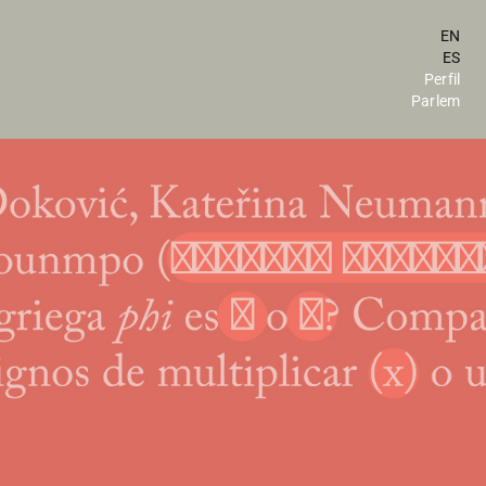
EN
ES
Perfil
Parlem